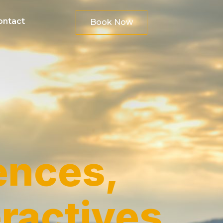
ontact
Book Now
ences,
eractives