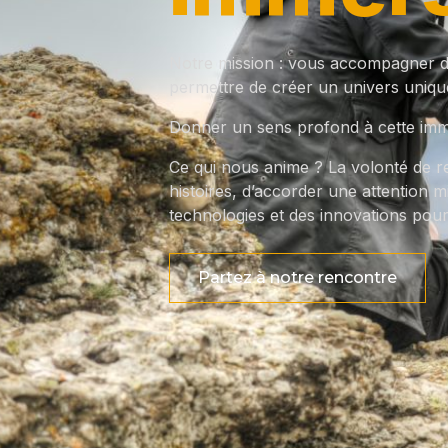
Notre mission : vous accompagner dan
permettre de créer un univers unique,
Donner un sens profond à cette immer
Ce qui nous anime ? La volonté de re
histoires, d’accorder une attention mi
technologies et des innovations pour
Partez à notre rencontre