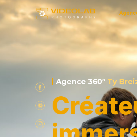
Agenc
Agence 360°
Ty Brei
Créate
immers