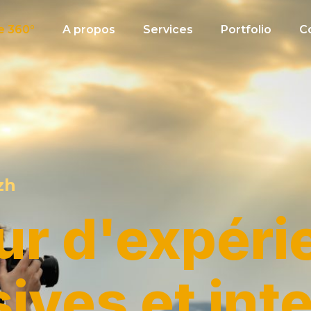
e 360°
A propos
Services
Portfolio
C
zh
ur d'expéri
ives et int