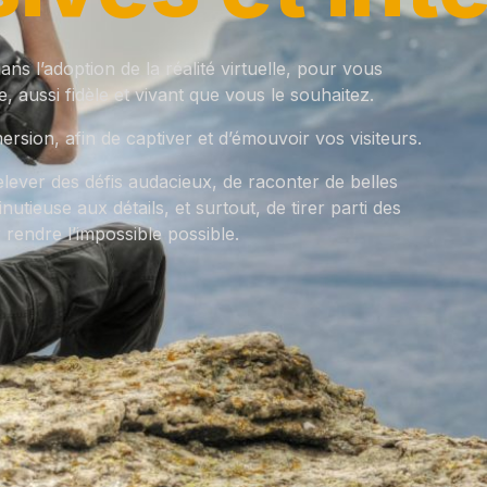
s l’adoption de la réalité virtuelle, pour vous
 aussi fidèle et vivant que vous le souhaitez.
sion, afin de captiver et d’émouvoir vos visiteurs.
lever des défis audacieux, de raconter de belles
nutieuse aux détails, et surtout, de tirer parti des
 rendre l’impossible possible.